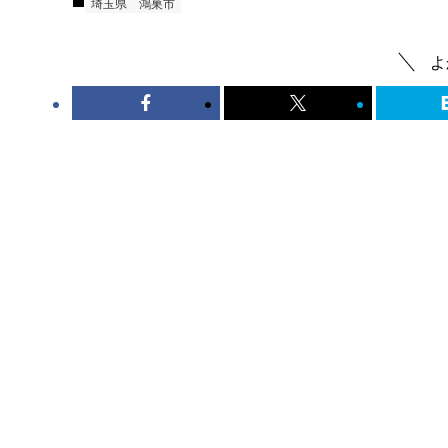
埼玉県
鴻巣市
よ