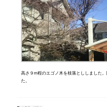
高さ９m程のエゴノ木を枝落とししました。
た。