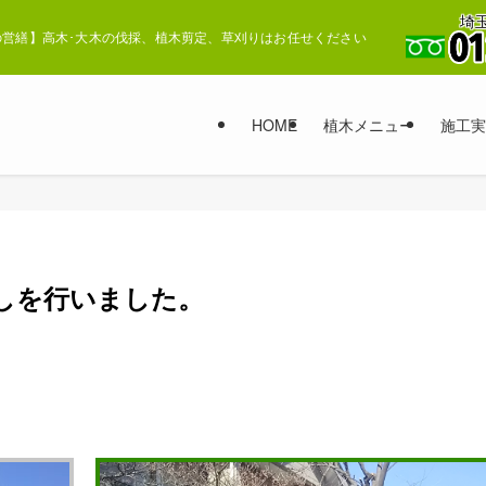
埼玉
営繕】高木･大木の伐採、植木剪定、草刈りはお任せください
HOME
植木メニュー
施工実
しを行いました。