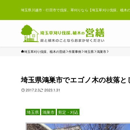
埼玉県川越市・行田市で伐採、草刈りなら【埼玉草刈り伐採、植木の
埼玉草刈り伐採、植木の営繕
作業事例
埼玉県
鴻巣市
埼玉県鴻巣市でエゴノ木の枝落と
2017.2.3
2023.1.31
埼玉県
鴻巣市
剪定・刈込