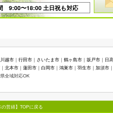
 9:00〜18:00 土日祝も対応
県川越市
行田市
さいたま市
鶴ヶ島市
坂戸市
日
市
北本市
蓮田市
白岡市
鴻巣市
羽生市
加須市
県全域対応OK
の営繕】TOPに戻る