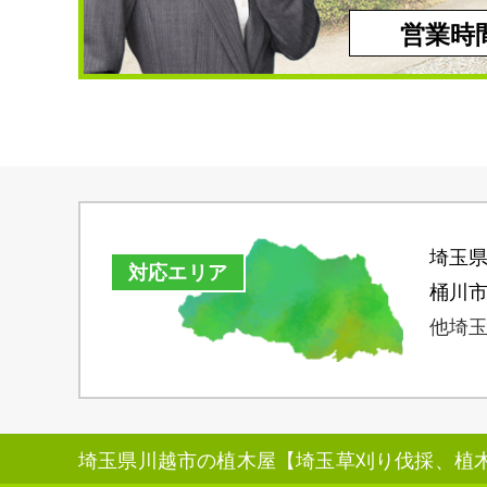
営業時間
埼玉
対応エリア
桶川
他埼玉
埼玉県川越市の植木屋【埼玉草刈り伐採、植木