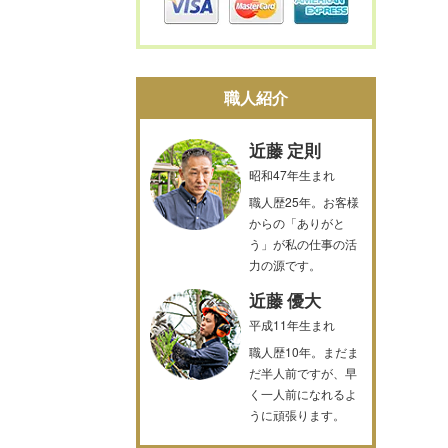
職人紹介
近藤 定則
昭和47年生まれ
職人歴25年。お客様
からの「ありがと
う」が私の仕事の活
力の源です。
近藤 優大
平成11年生まれ
職人歴10年。まだま
だ半人前ですが、早
く一人前になれるよ
うに頑張ります。