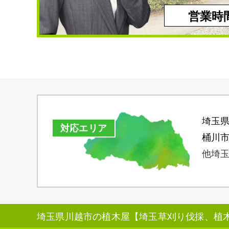
営業時間
埼玉
対応エリア
桶川
他埼玉
埼玉県川越市の植木屋【埼玉草刈り伐採、植木