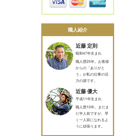
職人紹介
近藤 定則
昭和47年生まれ
職人歴25年。お客様
からの「ありがと
う」が私の仕事の活
力の源です。
近藤 優大
平成11年生まれ
職人歴10年。まだま
だ半人前ですが、早
く一人前になれるよ
うに頑張ります。