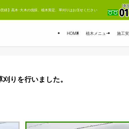
埼玉
営繕】高木･大木の伐採、植木剪定、草刈りはお任せください
HOME
植木メニュー
施工実
草刈りを行いました。