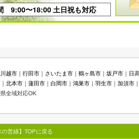
 9:00〜18:00 土日祝も対応
県川越市
行田市
さいたま市
鶴ヶ島市
坂戸市
日
市
北本市
蓮田市
白岡市
鴻巣市
羽生市
加須市
県全域対応OK
の営繕】TOPに戻る