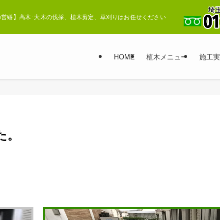
埼玉
営繕】高木･大木の伐採、植木剪定、草刈りはお任せください
HOME
植木メニュー
施工実
た。