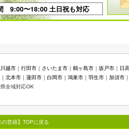
 9:00〜18:00 土日祝も対応
県川越市
行田市
さいたま市
鶴ヶ島市
坂戸市
日
市
北本市
蓮田市
白岡市
鴻巣市
羽生市
加須市
県全域対応OK
の営繕】TOPに戻る