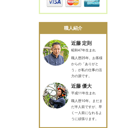
職人紹介
近藤 定則
昭和47年生まれ
職人歴25年。お客様
からの「ありがと
う」が私の仕事の活
力の源です。
近藤 優大
平成11年生まれ
職人歴10年。まだま
だ半人前ですが、早
く一人前になれるよ
うに頑張ります。