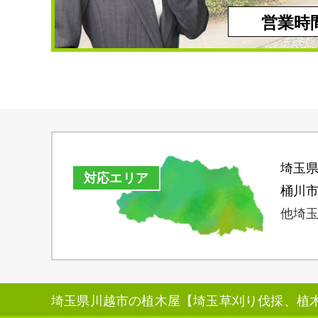
営業時間
埼玉
対応エリア
桶川
他埼玉
埼玉県川越市の植木屋【埼玉草刈り伐採、植木