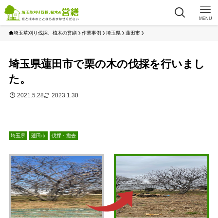
MENU
埼玉草刈り伐採、植木の営繕
作業事例
埼玉県
蓮田市
埼玉県蓮田市で栗の木の伐採を行いまし
た。
2021.5.28
2023.1.30
埼玉県
蓮田市
伐採・撤去