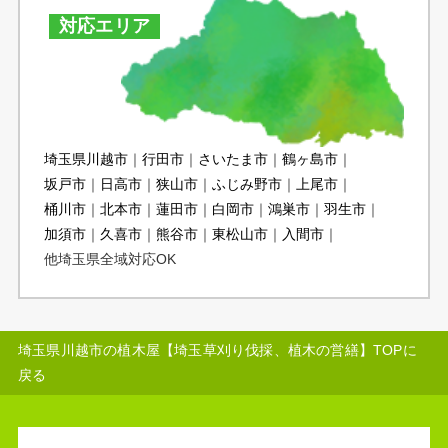
対応エリア
埼玉県川越市
行田市
さいたま市
鶴ヶ島市
坂戸市
日高市
狭山市
ふじみ野市
上尾市
桶川市
北本市
蓮田市
白岡市
鴻巣市
羽生市
加須市
久喜市
熊谷市
東松山市
入間市
他埼玉県全域対応OK
埼玉県川越市の植木屋【埼玉草刈り伐採、植木の営繕】TOPに
戻る