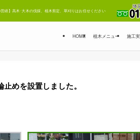
埼玉
営繕】高木･大木の伐採、植木剪定、草刈りはお任せください
HOME
植木メニュー
施工実
輪止めを設置しました。