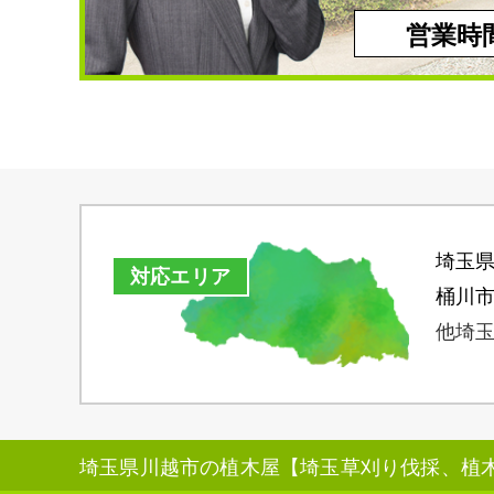
営業時間
埼玉
対応エリア
桶川
他埼玉
埼玉県川越市の植木屋【埼玉草刈り伐採、植木