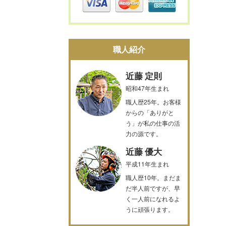
職人紹介
近藤 定則
昭和47年生まれ
職人歴25年。お客様
からの「ありがと
う」が私の仕事の活
力の源です。
近藤 優大
平成11年生まれ
職人歴10年。まだま
だ半人前ですが、早
く一人前になれるよ
うに頑張ります。