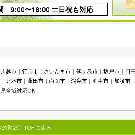
 9:00〜18:00 土日祝も対応
県川越市
行田市
さいたま市
鶴ヶ島市
坂戸市
日
市
北本市
蓮田市
白岡市
鴻巣市
羽生市
加須市
県全域対応OK
の営繕】TOPに戻る